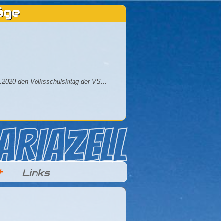
äge
.2020 den Volksschulskitag der VS...
t
Links