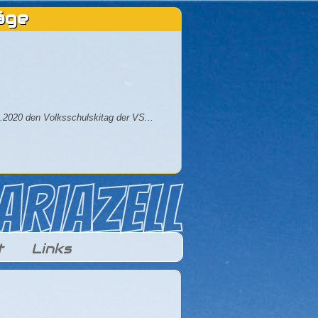
äge
.2020 den Volksschulskitag der VS...
t
Links