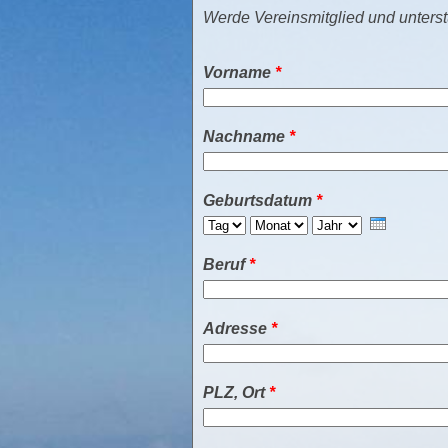
Werde Vereinsmitglied und unterst
Vorname
*
Nachname
*
Geburtsdatum
*
Tag
Monat
Jahr
Beruf
*
Adresse
*
PLZ, Ort
*